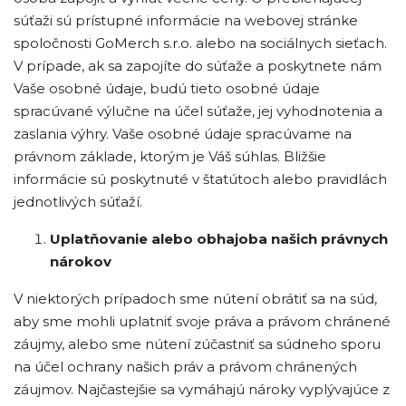
súťaži sú prístupné informácie na webovej stránke
spoločnosti GoMerch s.r.o. alebo na sociálnych sieťach.
V prípade, ak sa zapojíte do súťaže a poskytnete nám
Vaše osobné údaje, budú tieto osobné údaje
spracúvané výlučne na účel súťaže, jej vyhodnotenia a
zaslania výhry. Vaše osobné údaje spracúvame na
právnom základe, ktorým je Váš súhlas. Bližšie
informácie sú poskytnuté v štatútoch alebo pravidlách
jednotlivých súťaží.
Uplatňovanie alebo obhajoba našich právnych
nárokov
V niektorých prípadoch sme nútení obrátiť sa na súd,
aby sme mohli uplatniť svoje práva a právom chránené
záujmy, alebo sme nútení zúčastniť sa súdneho sporu
na účel ochrany našich práv a právom chránených
záujmov. Najčastejšie sa vymáhajú nároky vyplývajúce z