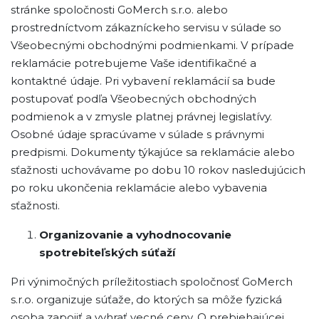
stránke spoločnosti GoMerch s.r.o. alebo
prostredníctvom zákazníckeho servisu v súlade so
Všeobecnými obchodnými podmienkami. V prípade
reklamácie potrebujeme Vaše identifikačné a
kontaktné údaje. Pri vybavení reklamácií sa bude
postupovať podľa Všeobecných obchodných
podmienok a v zmysle platnej právnej legislatívy.
Osobné údaje spracúvame v súlade s právnymi
predpismi. Dokumenty týkajúce sa reklamácie alebo
sťažnosti uchovávame po dobu 10 rokov nasledujúcich
po roku ukončenia reklamácie alebo vybavenia
sťažnosti.
Organizovanie a vyhodnocovanie
spotrebiteľských súťaží
Pri výnimočných príležitostiach spoločnosť GoMerch
s.r.o. organizuje súťaže, do ktorých sa môže fyzická
osoba zapojiť a vyhrať vecné ceny. O prebiehajúcej