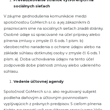
sociálnych sieťach
V záujme zjednodušenia komunikácie medzi
spoločnosťou GoMerch s.r.o. a jej zákazníkmi či
priaznivcami sme na sociálnych sieťach zriadili stránky.
Osobné údaje sú spracúvané na účel prípravy alebo
plnenia zmluvy v zmysle čl. 6 ods. 1 písm. b)
všeobecného nariadenia o ochrane údajov alebo na
základe súhlasu dotknutej osoby v zmysle čl. 6 ods. 1
písm. a). Doba uchovávania údajov na tento účel
zodpovedá dobe platnosti zmluvy alebo udeleného
súhlasu.
Vedenie účtovnej agendy
Spoločnosť GoMerch s.r.o. ako regulovaný subjekt
podlieha daňovým a účtovným povinnostiam
vyplývajúcich z právnych predpisov. S cieľom plnenia
týchto povinností voči regulátorom spracúvame Vaše