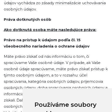
údajov vychádza zo zásady minimalizácie uchovávania
osobných údajov.
Práva dotknutých osôb
Ako dotknutá osoba máte nasledujúce práva:
Právo na prístup k údajom podľa čl. 15
všeobecného nariadenia o ochrane údajov
Máte právo získať od nás informáciu o tom, či
spracúvame Vaše osobné údaje. V prípade, ak Vaše
osobné údaje spracúvame, máte právo získať prístup k
týmto osobným údajom, a to v rozsahu: účel
spracúvania, kategória osobných údajov, príjemcovia
osobných údajov, doba spracúvania osobných údajov a
informácia o zdroji, z ktorého sme Vaše osobné údaje
získali. Ďalej máte právo na poskytnutie kópie Vašich
Používáme soubory
osobných údajov, avšak je potrebné, aby ste to v rámci