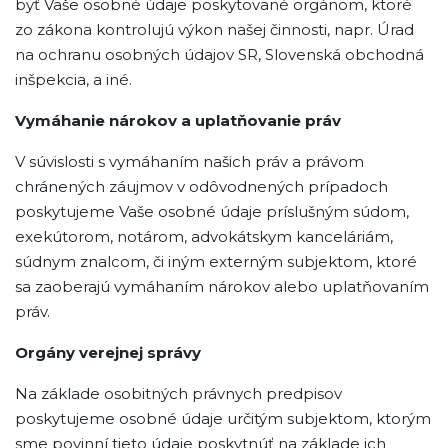
byť Vaše osobné údaje poskytované orgánom, ktoré
zo zákona kontrolujú výkon našej činnosti, napr. Úrad
na ochranu osobných údajov SR, Slovenská obchodná
inšpekcia, a iné.
Vymáhanie nárokov a uplatňovanie práv
V súvislosti s vymáhaním našich práv a právom
chránených záujmov v odôvodnených prípadoch
poskytujeme Vaše osobné údaje príslušným súdom,
exekútorom, notárom, advokátskym kanceláriám,
súdnym znalcom, či iným externým subjektom, ktoré
sa zaoberajú vymáhaním nárokov alebo uplatňovaním
práv.
Orgány verejnej správy
Na základe osobitných právnych predpisov
poskytujeme osobné údaje určitým subjektom, ktorým
sme povinní tieto údaje poskytnúť na základe ich