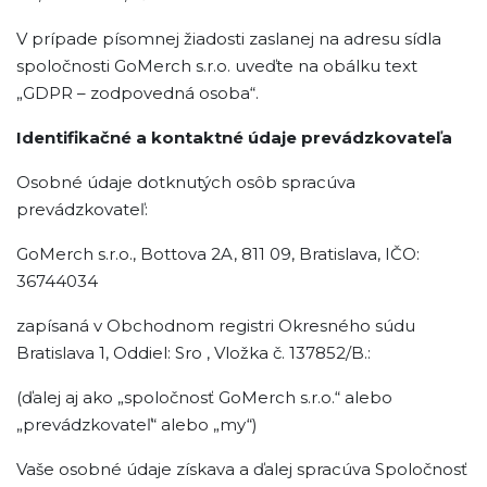
V prípade písomnej žiadosti zaslanej na adresu sídla
spoločnosti GoMerch s.r.o. uveďte na obálku text
„GDPR – zodpovedná osoba“.
Identifikačné a kontaktné údaje prevádzkovateľa
Osobné údaje dotknutých osôb spracúva
prevádzkovateľ:
GoMerch s.r.o., Bottova 2A, 811 09, Bratislava, IČO:
36744034
zapísaná v Obchodnom registri Okresného súdu
Bratislava 1, Oddiel: Sro , Vložka č. 137852/B.:
(ďalej aj ako „spoločnosť GoMerch s.r.o.“ alebo
„prevádzkovateľ“ alebo „my“)
Vaše osobné údaje získava a ďalej spracúva Spoločnosť