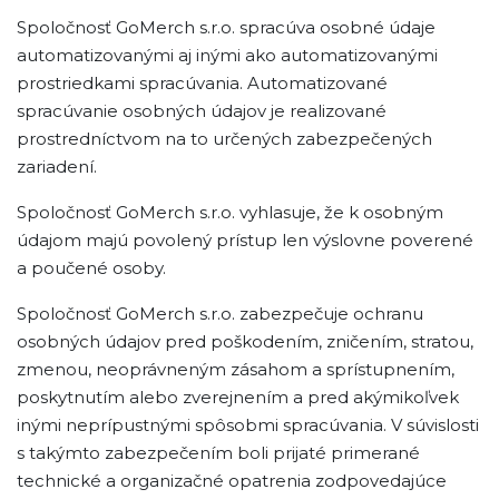
Spoločnosť GoMerch s.r.o. spracúva osobné údaje
automatizovanými aj inými ako automatizovanými
prostriedkami spracúvania. Automatizované
spracúvanie osobných údajov je realizované
prostredníctvom na to určených zabezpečených
zariadení.
Spoločnosť GoMerch s.r.o. vyhlasuje, že k osobným
údajom majú povolený prístup len výslovne poverené
a poučené osoby.
Spoločnosť GoMerch s.r.o. zabezpečuje ochranu
osobných údajov pred poškodením, zničením, stratou,
zmenou, neoprávneným zásahom a sprístupnením,
poskytnutím alebo zverejnením a pred akýmikoľvek
inými neprípustnými spôsobmi spracúvania. V súvislosti
s takýmto zabezpečením boli prijaté primerané
technické a organizačné opatrenia zodpovedajúce