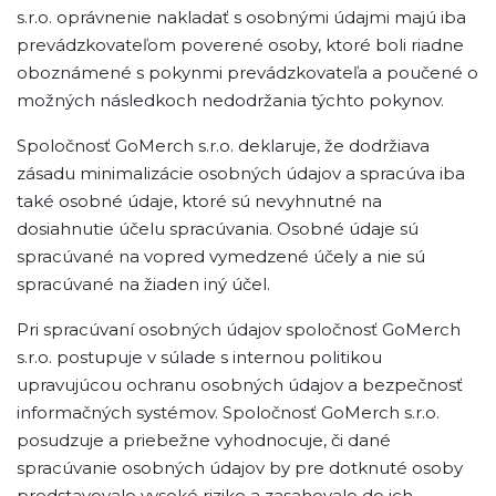
s.r.o. oprávnenie nakladať s osobnými údajmi majú iba
prevádzkovateľom poverené osoby, ktoré boli riadne
oboznámené s pokynmi prevádzkovateľa a poučené o
možných následkoch nedodržania týchto pokynov.
Spoločnosť GoMerch s.r.o. deklaruje, že dodržiava
zásadu minimalizácie osobných údajov a spracúva iba
také osobné údaje, ktoré sú nevyhnutné na
dosiahnutie účelu spracúvania. Osobné údaje sú
spracúvané na vopred vymedzené účely a nie sú
spracúvané na žiaden iný účel.
Pri spracúvaní osobných údajov spoločnosť GoMerch
s.r.o. postupuje v súlade s internou politikou
upravujúcou ochranu osobných údajov a bezpečnosť
informačných systémov. Spoločnosť GoMerch s.r.o.
posudzuje a priebežne vyhodnocuje, či dané
spracúvanie osobných údajov by pre dotknuté osoby
predstavovalo vysoké riziko a zasahovalo do ich