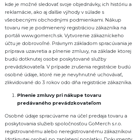
kde je možné sledovať svoje objednávky, ich históriu a
reklamácie, ako aj ďalšie výhody v súlade s
všeobecnými obchodnými podmienkami. Nákup
tovaru nie je podmienený registráciou zákazníka na
portáli www.gomerch.sk. Vytvorenie zákazníckeho
účtu je dobrovoľné. Právnym základom spracúvania je
príprava uzavretia a plnenie zmluvy, na základe ktorej
budú dotknutej osobe poskytované služby
prevádzkovateľa. V prípade zrušenia registrácie budú
osobné údaje, ktoré nie je nevyhnutné uchovávať,
zlikvidované do 3 rokov odo dňa registrácie zákazníka.
Plnenie zmluvy pri nákupe tovaru
predávaného prevádzkovateľom
Osobné údaje spracúvame na účel predaja tovaru a
poskytovania služieb spoločnosťou GoMerch s.r.o.
registrovanému alebo neregistrovanému zákazníkovi
(dotknutej osobe) po zaplatení poplatku. Dokumenty