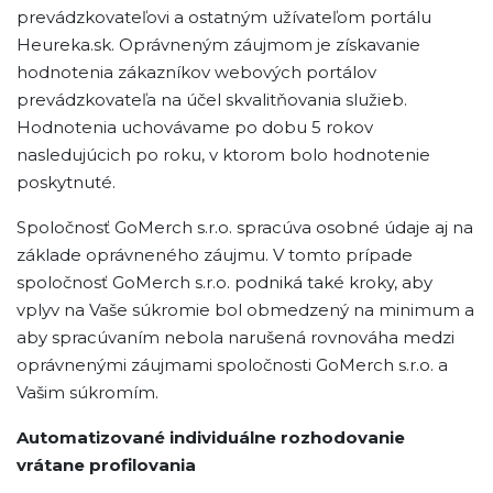
prevádzkovateľovi a ostatným užívateľom portálu
Heureka.sk. Oprávneným záujmom je získavanie
hodnotenia zákazníkov webových portálov
prevádzkovateľa na účel skvalitňovania služieb.
Hodnotenia uchovávame po dobu 5 rokov
nasledujúcich po roku, v ktorom bolo hodnotenie
poskytnuté.
Spoločnosť GoMerch s.r.o. spracúva osobné údaje aj na
základe oprávneného záujmu. V tomto prípade
spoločnosť GoMerch s.r.o. podniká také kroky, aby
vplyv na Vaše súkromie bol obmedzený na minimum a
aby spracúvaním nebola narušená rovnováha medzi
oprávnenými záujmami spoločnosti GoMerch s.r.o. a
Vašim súkromím.
Automatizované individuálne rozhodovanie
vrátane profilovania