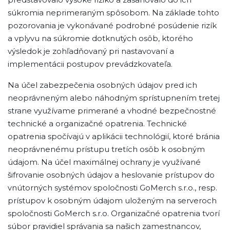
súkromia neprimeraným spôsobom. Na základe tohto
pozorovania je vykonávané podrobné posúdenie rizík
a vplyvu na súkromie dotknutých osôb, ktorého
výsledok je zohľadňovaný pri nastavovaní a
implementácii postupov prevádzkovateľa.
Na účel zabezpečenia osobných údajov pred ich
neoprávneným alebo náhodným sprístupnením tretej
strane využívame primerané a vhodné bezpečnostné
technické a organizačné opatrenia. Technické
opatrenia spočívajú v aplikácii technológií, ktoré bránia
neoprávnenému prístupu tretích osôb k osobným
údajom. Na účel maximálnej ochrany je využívané
šifrovanie osobných údajov a heslovanie prístupov do
vnútorných systémov spoločnosti GoMerch s.r.o., resp.
prístupov k osobným údajom uloženým na serveroch
spoločnosti GoMerch s.r.o. Organizačné opatrenia tvorí
súbor pravidiel správania sa našich zamestnancov,